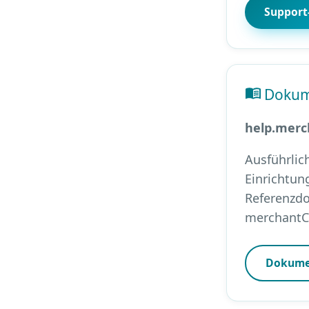
Support-
Dokum
help.merc
Ausführlic
Einrichtun
Referenzdo
merchantC
Dokumen