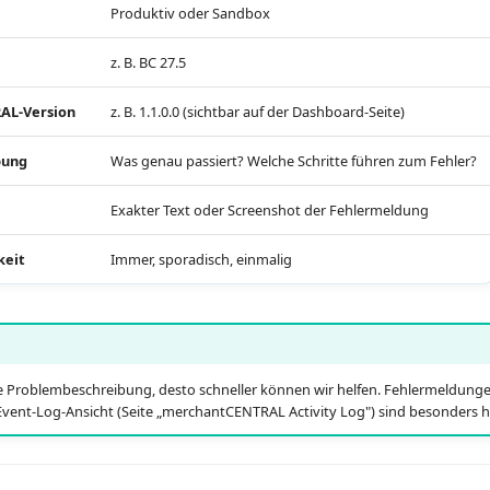
Produktiv oder Sandbox
z. B. BC 27.5
AL-Version
z. B. 1.1.0.0 (sichtbar auf der Dashboard-Seite)
bung
Was genau passiert? Welche Schritte führen zum Fehler?
Exakter Text oder Screenshot der Fehlermeldung
keit
Immer, sporadisch, einmalig
Ihre Problembeschreibung, desto schneller können wir helfen. Fehlermeldung
Event-Log-Ansicht (Seite „merchantCENTRAL Activity Log") sind besonders hil