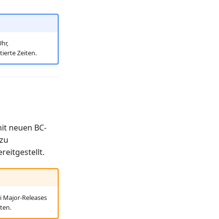
hr,
ierte Zeiten.
mit neuen BC-
 zu
eitgestellt.
i Major-Releases
ten.