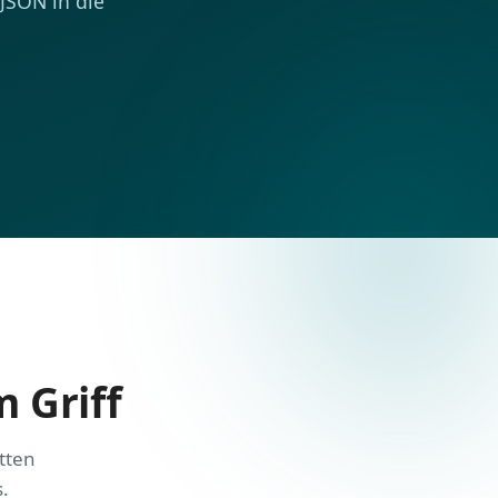
 JSON in die
m Griff
tten
s.