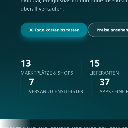
modular, ereignisbasiert und ohne Insellösu
überall verkaufen.
30 Tage kostenlos testen
Preise ansehen
13
15
MARKTPLÄTZE & SHOPS
LIEFERANTEN
7
37
VERSANDDIENSTLEISTER
APPS · EINE