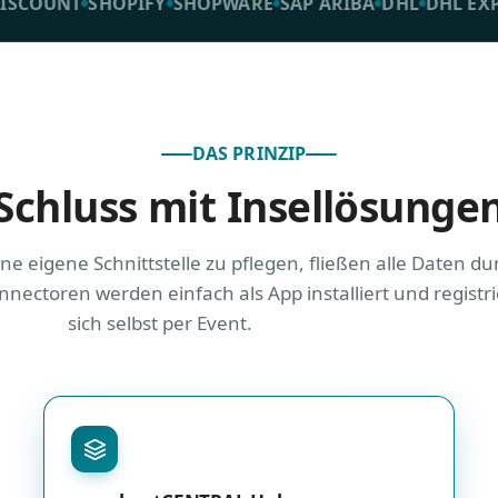
NT
SHOPIFY
SHOPWARE
SAP ARIBA
DHL
DHL EXPRESS
DAS PRINZIP
Schluss mit Insellösunge
ine eigene Schnittstelle zu pflegen, fließen alle Daten du
nectoren werden einfach als App installiert und registr
sich selbst per Event.