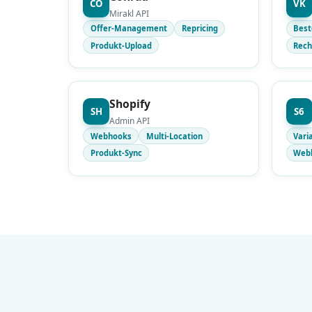
CO
VK
Mirakl API
Offer-Management
Repricing
Best
Produkt-Upload
Rec
Shopify
SH
S6
Admin API
Webhooks
Multi-Location
Vari
Produkt-Sync
Web