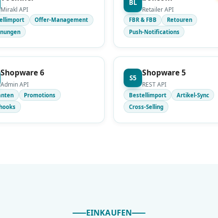
BL
Mirakl API
Retailer API
ellimport
Offer-Management
FBR & FBB
Retouren
hnungen
Push-Notifications
Shopware 6
Shopware 5
S5
Admin API
REST API
anten
Promotions
Bestellimport
Artikel-Sync
hooks
Cross-Selling
EINKAUFEN