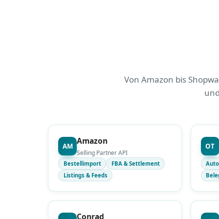
Von Amazon bis Shopware
und
Amazon
AM
OT
Selling Partner API
Bestellimport
FBA & Settlement
Auto
Listings & Feeds
Bele
Conrad