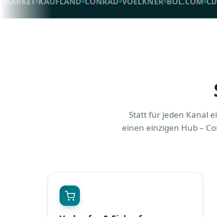
ET
KAUFLAND
CONRAD
VOELKNER
BOL.COM
CDISCOU
Statt für jeden Kanal e
einen einzigen Hub – Con