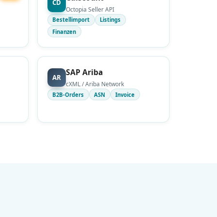
CD
Octopia Seller API
Bestellimport
Listings
Finanzen
SAP Ariba
AR
cXML / Ariba Network
B2B-Orders
ASN
Invoice