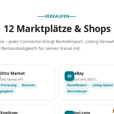
VERKAUFEN
12 Marktplätze & Shops
 – jeder Connector bringt Bestellimport, Listing-Verwa
 Bestandsabgleich für seinen Kanal mit.
Otto Market
eBay
EB
Otto Market API
Sell APIs (REST)
-Processing
Retouren
Bestellimport
Listing-Upload
gabgleich
Bestandssync
Voelkner
bol.com