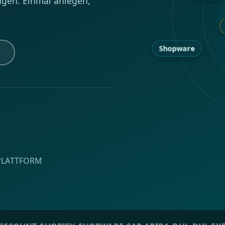
ngen. Einmal anlegen,
eBay
Shopware
 PLATTFORM